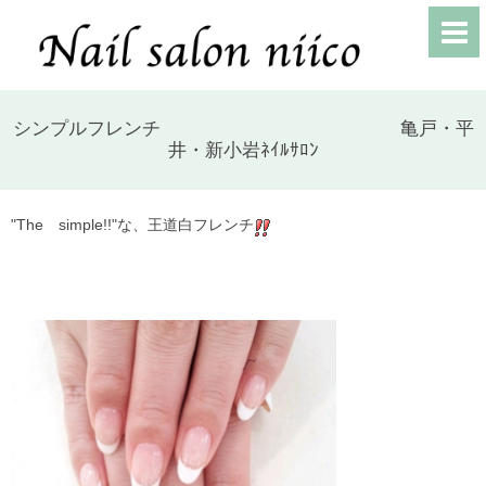
シンプルフレンチ 亀戸・平
井・新小岩ﾈｲﾙｻﾛﾝ
"The simple!!"な、王道白フレンチ