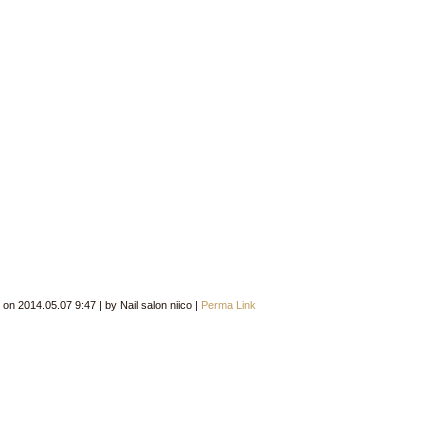
d on
2014.05.07 9:47
|
by
Nail salon niico
|
Perma Link