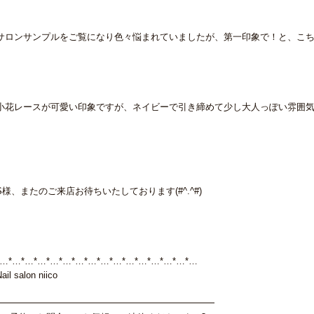
サロンサンプルをご覧になり色々悩まれていましたが、第一印象で！と、こ
小花レースが可愛い印象ですが、ネイビーで引き締めて少し大人っぽい雰囲
S様、またのご来店お待ちいたしております(#^.^#)
*…*…*…*…*…*…*…*…*…*…*…*…*…*…*…*…
ail salon niico
━━━━━━━━━━━━━━━━━━━━━━━━