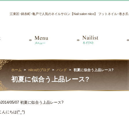
江東区･錦糸町･亀戸で人気のネイルサロン【Nail salon niico】 フットネイル･巻
ホーム
niicoのブログ
ハンド
初夏に似合う上品レース?
初夏に似合う上品レース?
■2014/05/07
初夏に似合う上品レース?
こんにちは(^_^)