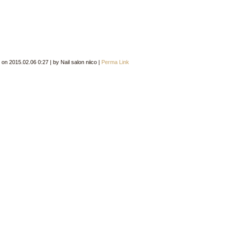
d on
2015.02.06 0:27
|
by
Nail salon niico
|
Perma Link