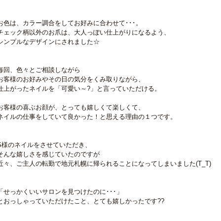
お色は、カラー調合をしてお好みに合わせて･･･。
チェック柄以外のお爪は、大人っぽい仕上がりになるよう、
シンプルなデザインにされました☆
毎回、色々とご相談しながら
お客様のお好みやその日の気分をくみ取りながら、
仕上がったネイルを「可愛い～?」と言っていただける。
お客様の喜ぶお顔が、とっても嬉しくて楽しくて、
ネイルの仕事をしていて良かった！と思える理由の１つです。
S様のネイルをさせていただき、
そんな嬉しさを感じていたのですが
近々、ご主人の転勤で地元札幌に帰られることになってしまいました(T_T)
「せっかくいいサロンを見つけたのに･･･」
とおっしゃっていただけたこと、とても嬉しかったです??