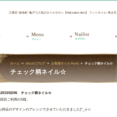
江東区･錦糸町･亀戸で人気のネイルサロン【Nail salon niico】 フットネイル･巻
ホーム
niicoのブログ
お客様ネイル Hand
チェック柄ネイル☆
チェック柄ネイル☆
■2015/02/06
チェック柄ネイル☆
3回目ご利用のS様。
お持込のデザインのアレンジでさせていただきました(^_-)-☆