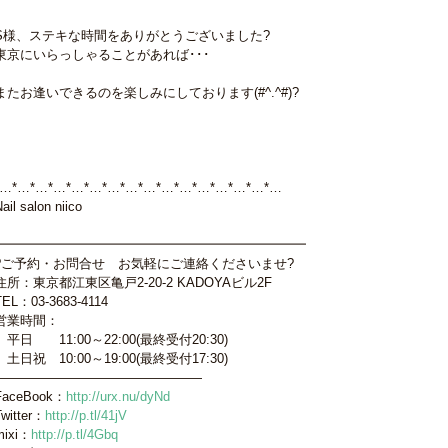
S様、ステキな時間をありがとうございました?
東京にいらっしゃることがあれば･･･
またお逢いできるのを楽しみにしております(#^.^#)?
*…*…*…*…*…*…*…*…*…*…*…*…*…*…*…*…
ail salon niico
━━━━━━━━━━━━━━━━━━━━━━━━
?ご予約・お問合せ お気軽にご連絡くださいませ?
住所：東京都江東区亀戸2-20-2 KADOYAビル2F
TEL：03-3683-4114
営業時間：
平日 11:00～22:00(最終受付20:30)
土日祝 10:00～19:00(最終受付17:30)
————————————————
FaceBook：
http://urx.nu/dyNd
Twitter：
http://p.tl/41jV
mixi：
http://p.tl/4Gbq