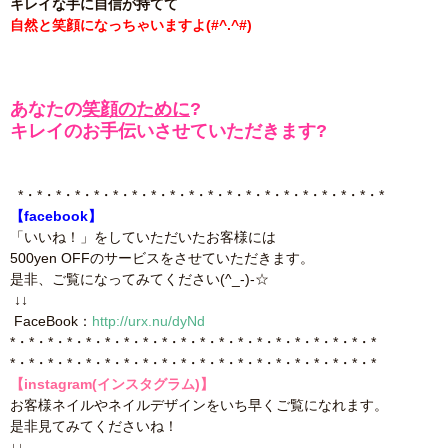
キレイな手に自信が持てて
自然と笑顔になっちゃいますよ(#^.^#)
あなたの
笑顔のために
?
キレイのお手伝いさせていただきます?
*・*・*・*・*・*・*・*・*・*・*・*・*・*・*・*・*・*・*・*
【facebook】
「いいね！」をしていただいたお客様には
500yen OFFのサービスをさせていただきます。
是非、ご覧になってみてください(^_-)-☆
↓↓
FaceBook：
http://urx.nu/dyNd
*・*・*・*・*・*・*・*・*・*・*・*・*・*・*・*・*・*・*・*
*・*・*・*・*・*・*・*・*・*・*・*・*・*・*・*・*・*・*・*
【instagram(インスタグラム)】
お客様ネイルやネイルデザインをいち早くご覧になれます。
是非見てみてくださいね！
↓↓