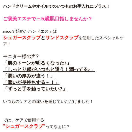
ハンドクリームやオイルでのいつものお手入れにプラス！
－5歳肌
ご褒美エステで
目指しませんか？
niicoで始めたハンドエステは
シュガースクラブ
と
サンドスクラブ
を使用したスペシャルケ
ア！
モニター様の声?
「肌のトーンが明るくなった♪」
「しっとり感がいつもと違う！潤ってる♪」
「潤いの厚みが違う！」
「潤いが長持ちする～！」
「ずっと手を触っていたい?」
いつものケアとの違いを感じていただけました！
では、ケアで使用する
”シュガースクラブ”
ってなぁに？