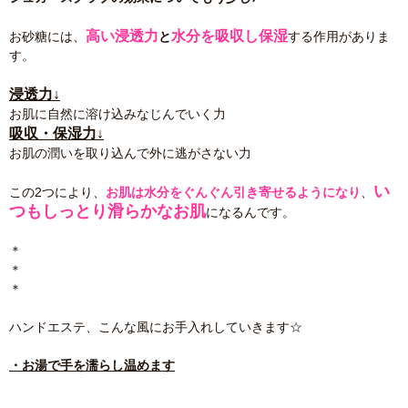
高い浸透力
水分を吸収し保湿
お砂糖には、
と
する作用がありま
す。
浸透力↓
お肌に自然に溶け込みなじんでいく力
吸収・保湿力↓
お肌の潤いを取り込んで外に逃がさない力
い
この2つにより、
お肌は水分をぐんぐん引き寄せるようになり
、
つもしっとり滑らかなお肌
になるんです。
＊
＊
＊
ハンドエステ、こんな風にお手入れしていきます☆
・お湯で手を濡らし温めます