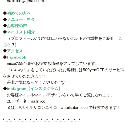
nailniico@gmail.com
◆
初めての方へ
◆
メニュー・料金
◆
お客様の声
◆
ネイリスト紹介
（プロフィールだけでは伝わらないホントの?!坂井をご紹介→
こ
ちら
?
）
◆
アクセス
◆
Facebook
niicoの舞台裏やお役立ち情報をアップしています。
「いいね！」をしていただいたお客様には500yenOFFのサービス
をさせていただきます！
是非ご覧になってください(‘-^*)/
◆
instagram【インスタグラム】
お客様ネイルやネイルデザインをいち早くご覧になれます。
ユーザー名：nailniico
又は、#ネイルサロンニイコ #nailsalonniico で検索できます！
*…*…*…*…*…*…*…*…*…*…*…*…*…*…*