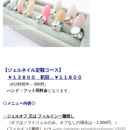
【ジェルネイル定額コース】
￥１３８００ 初回→￥１１８００
（約2時間半～3時間）
ハンド・フット同料金
となります。
◇メニュー内容◇
・ジェルオフ 又は フィルイン一層残し
（オフはソフトジェルのみ。オフなしの場合は－1,000円。）
(フィルイン1層残しとは→
http://ameblo.jp/nailniico/theme-10095