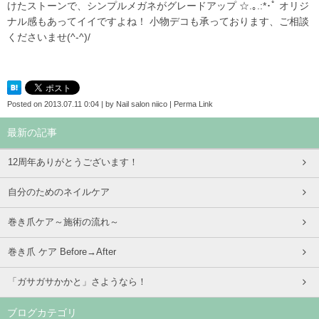
けたストーンで、シンプルメガネがグレードアップ ☆.｡.:*･ﾟ オリジ
ナル感もあってイイですよね！ 小物デコも承っております、ご相談
くださいませ(^-^)/
Posted on
2013.07.11 0:04
|
by
Nail salon niico
|
Perma Link
最新の記事
12周年ありがとうございます！
自分のためのネイルケア
巻き爪ケア～施術の流れ～
巻き爪 ケア Before→After
「ガサガサかかと」さようなら！
ブログカテゴリ