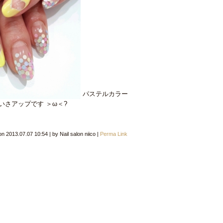
パステルカラー
いさアップです ＞ω＜?
 on
2013.07.07 10:54
|
by
Nail salon niico
|
Perma Link