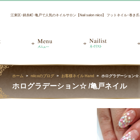
江東区･錦糸町･亀戸で人気のネイルサロン【Nail salon niico】 フットネイル･巻
ホーム
niicoのブログ
お客様ネイル Hand
ホログラデーション☆ 
ホログラデーション☆ /亀戸ネイル