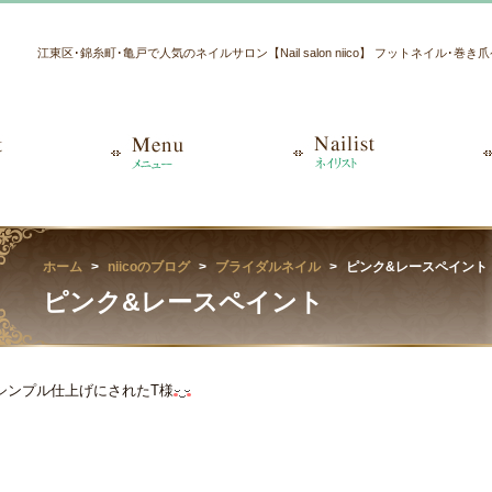
江東区･錦糸町･亀戸で人気のネイルサロン【Nail salon niico】 フットネイル･巻
ホーム
niicoのブログ
ブライダルネイル
ピンク&レース
ピンク&レースペイント 
シンプル仕上げにされたT様