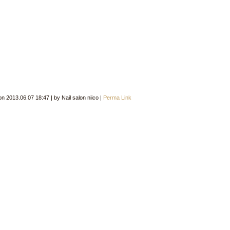
 on
2013.06.07 18:47
|
by
Nail salon niico
|
Perma Link