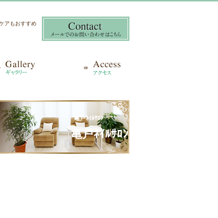
き爪ケアもおすすめ
ペイント 亀戸ﾈｲﾙｻﾛﾝ
亀戸ﾈｲﾙｻﾛﾝ