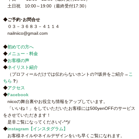
土日祝 10:00～19:00（最終受付17:30）
◆ご予約･お問合せ
０３－３６８３－４１１４
nailniico@gmail.com
◆
初めての方へ
◆
メニュー・料金
◆
お客様の声
◆
ネイリスト紹介
（プロフィールだけでは伝わらないホントの?!坂井をご紹介→
こ
ちら
?
）
◆
アクセス
◆
Facebook
niicoの舞台裏やお役立ち情報をアップしています。
「いいね！」をしていただいたお客様には500yenOFFのサービス
をさせていただきます！
是非ご覧になってください(‘-^*)/
◆
instagram【インスタグラム】
お客様ネイルやネイルデザインをいち早くご覧になれます。