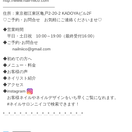
http://www.nail-niico.com
————————————–
住所：東京都江東区亀戸2-20-2 KADOYAビル2F
♡ご予約・お問合せ お気軽にご連絡くださいませ♡
◆営業時間
平日・土日祝 10:00～19:00（最終受付16:00）
◆ご予約･お問合せ
nailniico@gmail.com
◆
初めての方へ
◆
メニュー・料金
◆
お客様の声
◆
ネイリスト紹介
◆
アクセス
◆
instagram
お客様ネイルやネイルデザインをいち早くご覧になれます。
#ネイルサロンニイコで検索できます！
*…*…*…*…*…*…*…*…*…*…*…*…*…*…*