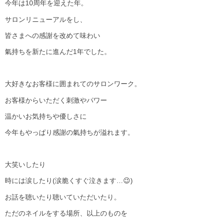
今年は
10
周年を迎えた年。
サロンリニューアルをし、
皆さまへの感謝を改めて味わい
氣持ちを新たに進んだ
1
年でした。
大好きなお客様に囲まれてのサロンワーク。
お客様からいただく刺激やパワー
温かいお気持ちや優しさに
今年もやっぱり感謝の氣持ちが溢れます。
大笑いしたり
時には涙したり
(
涙脆くすぐ泣きます
…
😉
)
お話を聴いたり聴いていただいたり。
ただのネイルをする場所、以上のものを