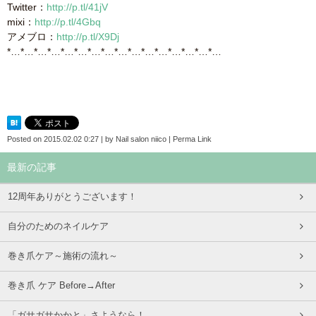
Twitter：
http://p.tl/41jV
mixi：
http://p.tl/4Gbq
アメブロ：
http://p.tl/X9Dj
*…*…*…*…*…*…*…*…*…*…*…*…*…*…*…*…
Posted on
2015.02.02 0:27
|
by
Nail salon niico
|
Perma Link
最新の記事
12周年ありがとうございます！
自分のためのネイルケア
巻き爪ケア～施術の流れ～
巻き爪 ケア Before→After
「ガサガサかかと」さようなら！