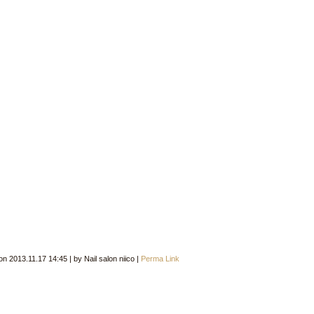
 on
2013.11.17 14:45
|
by
Nail salon niico
|
Perma Link