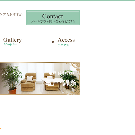
き爪ケアもおすすめ
モノトーンチェック 亀戸･錦糸町ﾈｲﾙ
チェック 亀戸･錦糸