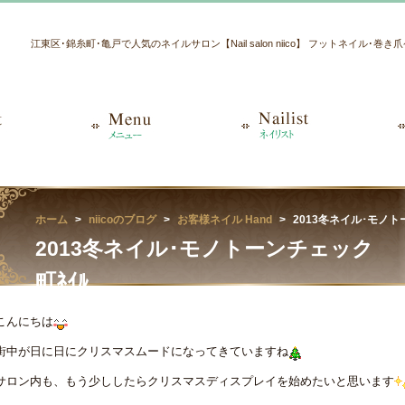
江東区･錦糸町･亀戸で人気のネイルサロン【Nail salon niico】 フットネイル･巻
ホーム
niicoのブログ
お客様ネイル Hand
2013冬ネイル･
2013冬ネイル･モノトーン
町ﾈｲﾙ
こんにちは
街中が日に日にクリスマスムードになってきていますね
サロン内も、もう少ししたらクリスマスディスプレイを始めたいと思います