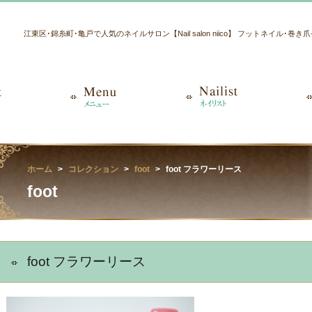
江東区･錦糸町･亀戸で人気のネイルサロン【Nail salon niico】 フットネイル･巻
ホーム
コレクション
foot
foot フラワーリース
foot
foot フラワーリース