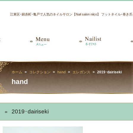
江東区･錦糸町･亀戸で人気のネイルサロン【Nail salon niico】 フットネイル･巻
ホーム
コレクション
hand
エレガンス
2019･dairiseki
hand
2019･dairiseki