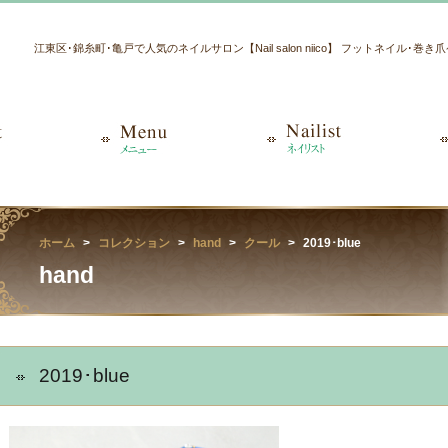
江東区･錦糸町･亀戸で人気のネイルサロン【Nail salon niico】 フットネイル･巻
ホーム
コレクション
hand
クール
2019･blue
hand
2019･blue