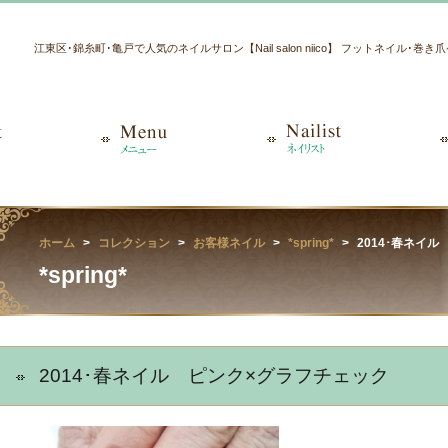
江東区･錦糸町･亀戸で人気のネイルサロン【Nail salon niico】 フットネイル･巻
ホーム
コレクション
お客様ネイル
*spring*
2014･春ネイ
*spring*
2014･春ネイル ピンク×グラフチェック