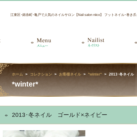
江東区･錦糸町･亀戸で人気のネイルサロン【Nail salon niico】 フットネイル･巻
ホーム
コレクション
お客様ネイル
*winter*
2013･冬ネイ
*winter*
2013･冬ネイル ゴールド×ネイビー